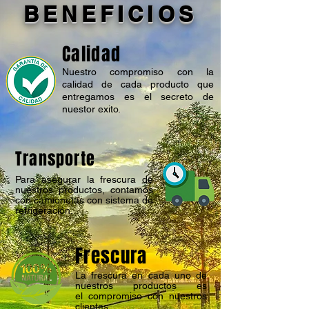
BENEFICIOS
Calidad
Nuestro compromiso con la
calidad de cada producto que
entregamos es el secreto de
nuestor exito.
Transporte
Para asegurar la frescura de
nuestros productos, contamos
con camionetas con sistema de
refrigeración.
Frescura
La frescura en cada uno de
nuestros productos es
el compromiso con nuestros
clientes.